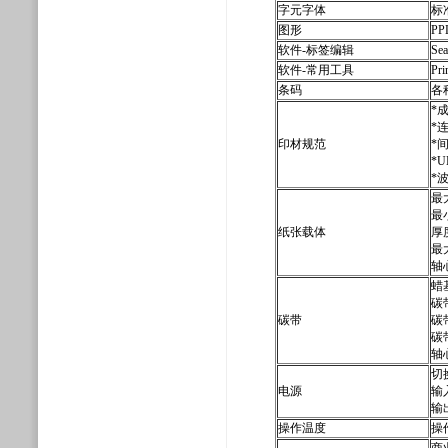
字元字体
标
图形
PP
软件-标签编辑
Se
软件-常用工具
Pri
条码
各种
*
*
印材规范
*
*
*
最大
最小
纸张载体
厚度
最大
轴心
蜡
碳
碳带
碳
碳
轴
切
电源
输入
输出
操作温度
操作