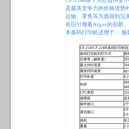
CP-2140除了为您提
及最具竞争力的价格优势
运输、零售等方面得到完美的运
依旧引领着Argox的创
本条码打印机适用于： 
CP-2140/CP-2140E条码打印
条码打印机列印方式
热
分辨率（解析度）
20
最大列印宽度
10
最快列印速度
up 
打印长度
0.
8M
内存
4MB
CPU类型
3
感测器
反
操作接口
2
CP
通信接口
CP
体积
长2
重量
2.