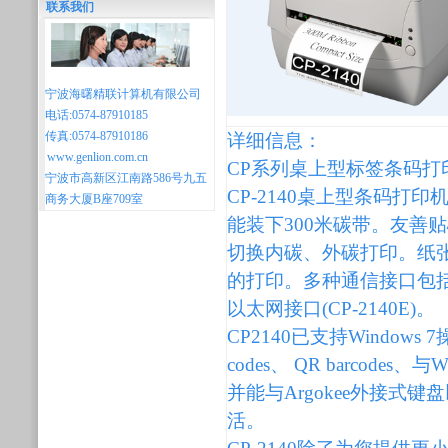
联系我们
宁波海曙精联计算机有限公司
电话:0574-87910185
传真:0574-87910186
详细信息：
www.genlion.com.cn
CP系列桌上型标签条码打
宁波市高新区江南路586号九五
CP-2140桌上型条码
商务大厦B座709室
能装下300米碳带。友善
切换内碳、外碳打印。纸
的打印。多种通信接口包括：标
以太网接口(CP-2140E)。
CP2140已支持Windows 7操
codes、 QR barcodes
并能与Argokee外接
活。