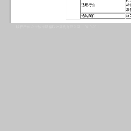
商
适用行业
标
零
选购配件
旋
版权所有 © 宁波海曙精联计算机有限公司 2010-2011