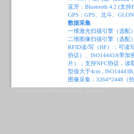
蓝牙：Bluetooth 4.2 (支
GPS：GPS、北斗、GLO
数据采集
一维激光扫描引擎（选配
二维图像扫描引擎（选配
RFID读/写（HF）：可读写
协议）、ISO14443A带加密
片）；支持NFC协议，读取距离
型值大于4cm , ISO144
图像采集：3264*2448（拍
版权所有 © 宁波海曙精联计算机有限公司 2010-2011