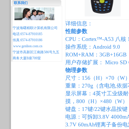
联系我们
详细信息：
宁波海曙精联计算机有限公司
性能参数
电话:0574-87910185
CPU：Cortex™-A53 八核 
传真:0574-87910186
操作系统：Android 9.0
www.genlion.com.cn
宁波市高新区江南路586号九五
ROM+RAM：3GB+16GB
商务大厦B座709室
用户存储扩展： Micro SD 
物理参数
尺寸：156（H）×70（W
重量：270g（含电池,依
显示屏幕：4英寸工业级耐低
摸，800（H）×480（W
键盘：17键/22键水晶按
电源：可拆卸3.8V 40
3.7V 60mAh锂离子备